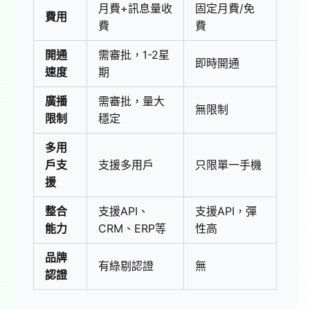
月費+訊息量收
固定月費/免
費用
費
費
開通
需審批，1-2星
即時開通
速度
期
廣播
需審批，量大
無限制
限制
穩定
多用
戶支
支援多用戶
只限單一手機
援
整合
支援API、
支援API，彈
能力
CRM、ERP等
性高
品牌
有綠剔認證
無
認證