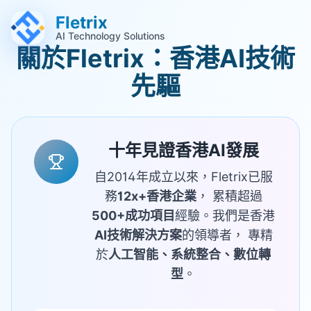
跳至主要內容 (Alt+M)
跳至頁尾 (Alt+F)
Fletrix
AI Technology Solutions
關於Fletrix：香港AI技術
先驅
十年見證香港AI發展
自2014年成立以來，Fletrix已服
務
12x+香港企業
， 累積超過
500+成功項目
經驗。我們是香港
AI技術解決方案
的領導者， 專精
於
人工智能、系統整合、數位轉
型
。