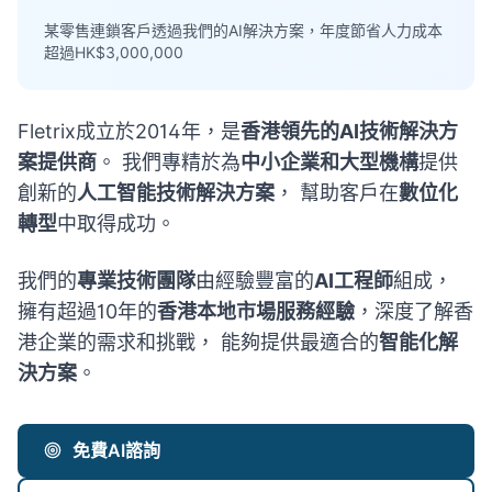
某零售連鎖客戶透過我們的AI解決方案，年度節省人力成本
超過HK$3,000,000
Fletrix成立於2014年，是
香港領先的AI技術解決方
案提供商
。 我們專精於為
中小企業和大型機構
提供
創新的
人工智能技術解決方案
， 幫助客戶在
數位化
轉型
中取得成功。
我們的
專業技術團隊
由經驗豐富的
AI工程師
組成，
擁有超過10年的
香港本地市場服務經驗
，深度了解香
港企業的需求和挑戰， 能夠提供最適合的
智能化解
決方案
。
免費AI諮詢