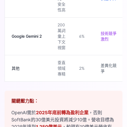
安全
性高
200
萬詞
技術競爭
Google Gemini 2
彙上
6%
激烈
下文
視窗
垂直
差異化競
其他
領域
2%
爭
專精
關鍵壓力點：
OpenAI需於
2025年底前轉為盈利企業
，否則
SoftBank的30億美元投資將減少10億。營收目標為
2029年達到
1,250億美元
，較現有10億美元營收有