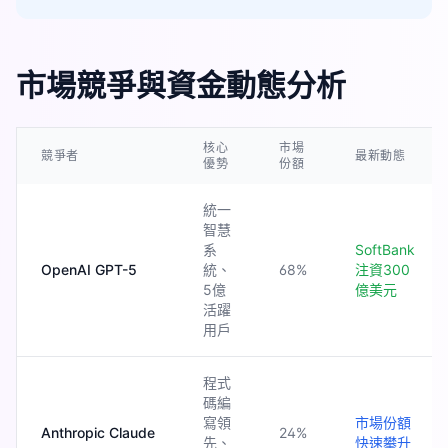
市場競爭與資金動態分析
核心
市場
競爭者
最新動態
優勢
份額
統一
智慧
系
SoftBank
OpenAI GPT-5
統、
68%
注資300
5億
億美元
活躍
用戶
程式
碼編
寫領
市場份額
Anthropic Claude
24%
先、
快速攀升