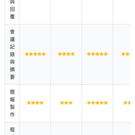
與
回
覆
會
議
記
錄
與
摘
要
簡
報
製
作
程