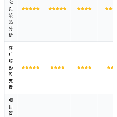
究
與
競
品
分
析
客
戶
服
務
與
支
援
項
目
管