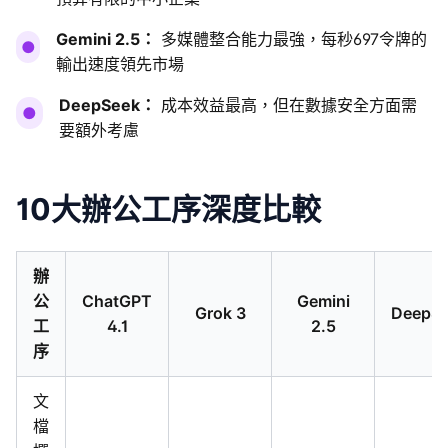
Gemini 2.5：
多媒體整合能力最強，每秒697令牌的
●
輸出速度領先市場
DeepSeek：
成本效益最高，但在數據安全方面需
●
要額外考慮
10大辦公工序深度比較
辦
公
ChatGPT
Gemini
Grok 3
DeepS
工
4.1
2.5
序
文
檔