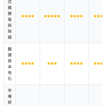
式
碼
撰
寫
與
除
錯
翻
譯
與
本
地
化
市
場
研