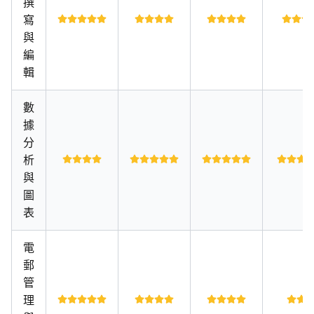
撰
寫
與
編
輯
數
據
分
析
與
圖
表
電
郵
管
理