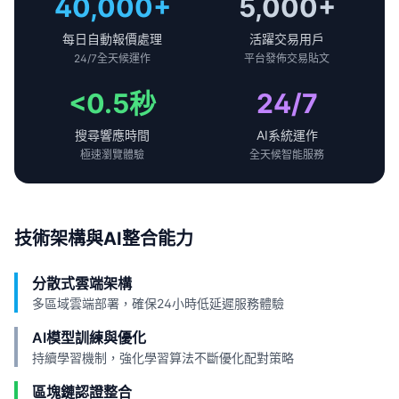
40,000+
5,000+
每日自動報價處理
活躍交易用戶
24/7全天候運作
平台發佈交易貼文
<0.5秒
24/7
搜尋響應時間
AI系統運作
極速瀏覽體驗
全天候智能服務
技術架構與AI整合能力
分散式雲端架構
多區域雲端部署，確保24小時低延遲服務體驗
AI模型訓練與優化
持續學習機制，強化學習算法不斷優化配對策略
區塊鏈認證整合