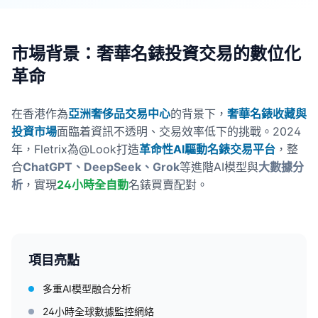
市場背景：奢華名錶投資交易的數位化
革命
在香港作為
亞洲奢侈品交易中心
的背景下，
奢華名錶收藏與
投資市場
面臨着資訊不透明、交易效率低下的挑戰。2024
年，Fletrix為@Look打造
革命性AI驅動名錶交易平台
，整
合
ChatGPT、DeepSeek、Grok
等進階AI模型與
大數據分
析
，實現
24小時全自動
名錶買賣配對。
項目亮點
多重AI模型融合分析
24小時全球數據監控網絡